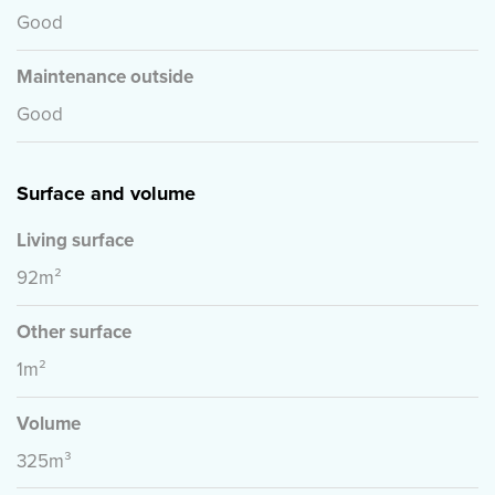
geen enkele aansprakelijkheid aanvaard voor enige
Good
onvolledigheid, onjuistheid of anderszins, dan wel de
gevolgen daarvan. Alle opgegeven maten en
Maintenance outside
oppervlakten zijn indicatief.
Good
Surface and volume
Living surface
92m²
Other surface
1m²
Volume
325m³