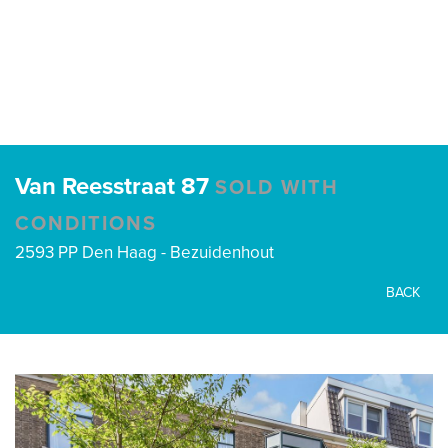
Van Reesstraat 87
SOLD WITH
CONDITIONS
2593 PP Den Haag - Bezuidenhout
BACK