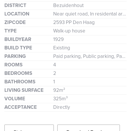
DISTRICT
Bezuidenhout
LOCATION
Near quiet road, In residental area
ZIPCODE
2593 PP Den Haag
TYPE
Walk-up house
BUILDYEAR
1929
BUILD TYPE
Existing
PARKING
Paid parking, Public parking, Parking permit
ROOMS
4
BEDROOMS
2
BATHROOMS
1
LIVING SURFACE
92m²
VOLUME
325m³
ACCEPTANCE
Directly