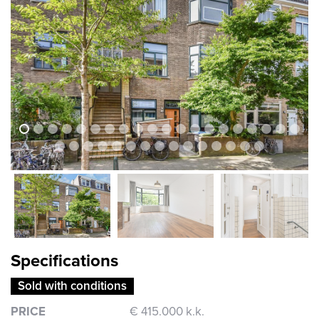
previous
next
previous
nex
Specifications
Sold with conditions
PRICE
€ 415.000 k.k.