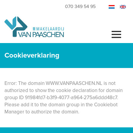
070 349 54 95
Cookieverklaring
Error: The domain WWW.VANPAASCHEN.NL is not
authorized to show the cookie declaration for domain
group ID 91984fd7-b3f9-4077-a964-275a6ddd48c7.
Please add it to the domain group in the Cookiebot
Manager to authorize the domain.