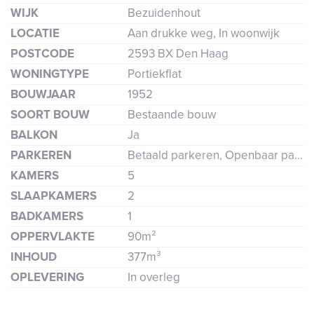
WIJK
Bezuidenhout
LOCATIE
Aan drukke weg, In woonwijk
POSTCODE
2593 BX Den Haag
WONINGTYPE
Portiekflat
BOUWJAAR
1952
SOORT BOUW
Bestaande bouw
BALKON
Ja
PARKEREN
Betaald parkeren, Openbaar parkeren, Parkeervergunning
KAMERS
5
SLAAPKAMERS
2
BADKAMERS
1
OPPERVLAKTE
90m²
INHOUD
377m³
OPLEVERING
In overleg