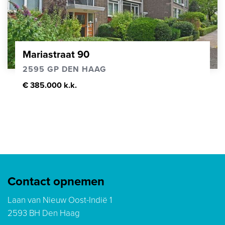
Mariastraat 90
2595 GP DEN HAAG
€ 385.000 k.k.
Contact opnemen
Laan van Nieuw Oost-Indië 1
2593 BH Den Haag