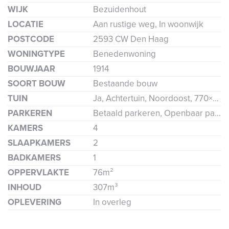
WIJK
Bezuidenhout
LOCATIE
Aan rustige weg, In woonwijk
POSTCODE
2593 CW Den Haag
WONINGTYPE
Benedenwoning
BOUWJAAR
1914
SOORT BOUW
Bestaande bouw
TUIN
Ja, Achtertuin, Noordoost, 770×693cm
PARKEREN
Betaald parkeren, Openbaar parkeren, Parkeervergunning
KAMERS
4
SLAAPKAMERS
2
BADKAMERS
1
OPPERVLAKTE
76m²
INHOUD
307m³
OPLEVERING
In overleg